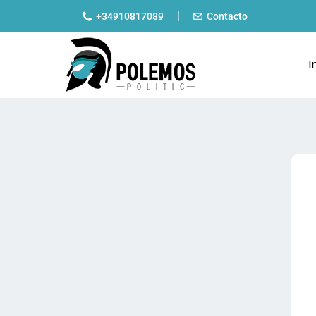
|
+34910817089
Contacto
I