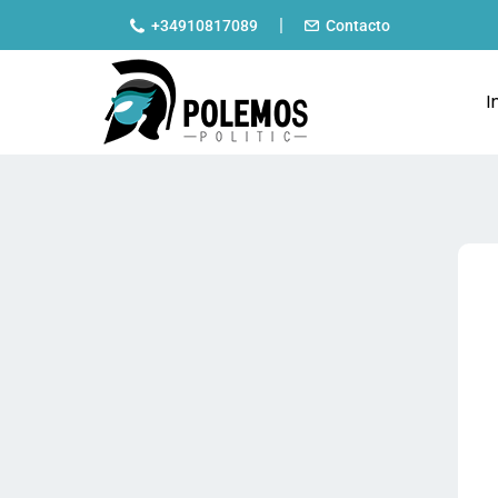
|
+34910817089
Contacto
I