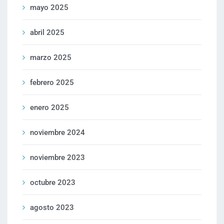
mayo 2025
abril 2025
marzo 2025
febrero 2025
enero 2025
noviembre 2024
noviembre 2023
octubre 2023
agosto 2023