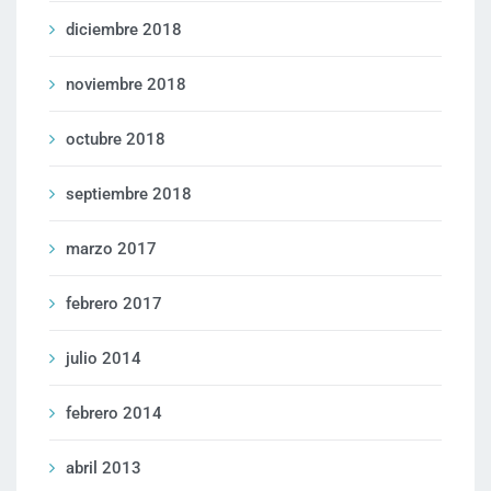
diciembre 2018
noviembre 2018
octubre 2018
septiembre 2018
marzo 2017
febrero 2017
julio 2014
febrero 2014
abril 2013