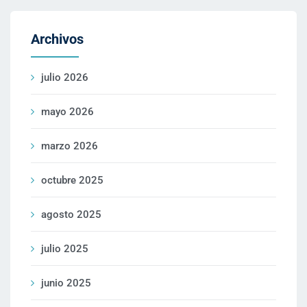
Archivos
julio 2026
mayo 2026
marzo 2026
octubre 2025
agosto 2025
julio 2025
junio 2025