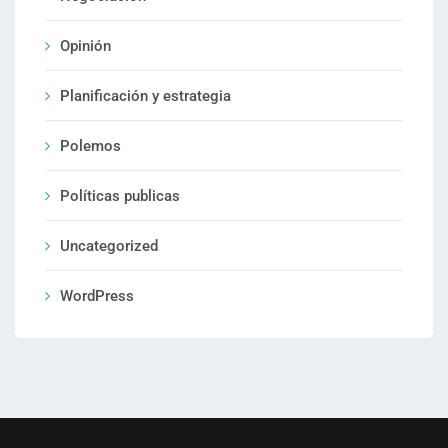
Opinión
Planificación y estrategia
Polemos
Políticas publicas
Uncategorized
WordPress