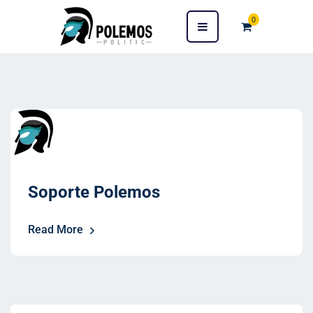
0
Soporte Polemos
Read More