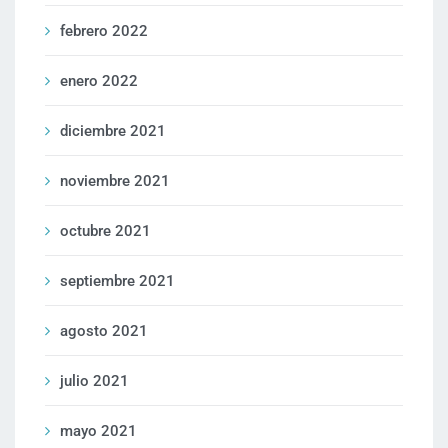
febrero 2022
enero 2022
diciembre 2021
noviembre 2021
octubre 2021
septiembre 2021
agosto 2021
julio 2021
mayo 2021