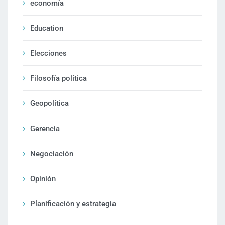
economía
Education
Elecciones
Filosofía política
Geopolítica
Gerencia
Negociación
Opinión
Planificación y estrategia