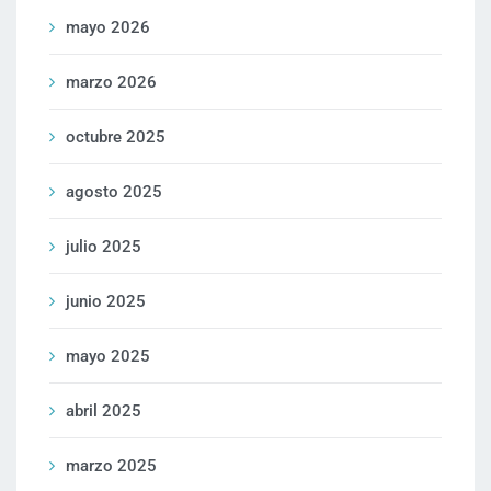
mayo 2026
marzo 2026
octubre 2025
agosto 2025
julio 2025
junio 2025
mayo 2025
abril 2025
marzo 2025