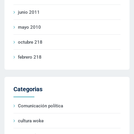
junio 2011
mayo 2010
octubre 218
febrero 218
Categorias
Comunicación política
cultura woke