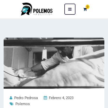
0
Pedro Pedrosa
Febrero 4, 2023
Polemos