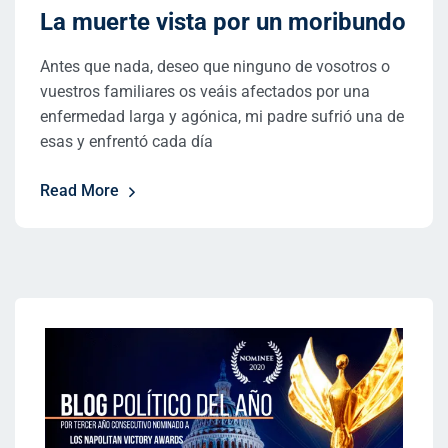
La muerte vista por un moribundo
Antes que nada, deseo que ninguno de vosotros o
vuestros familiares os veáis afectados por una
enfermedad larga y agónica, mi padre sufrió una de
esas y enfrentó cada día
Read More