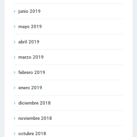
junio 2019
mayo 2019
abril 2019
marzo 2019
febrero 2019
enero 2019
diciembre 2018
noviembre 2018
octubre 2018