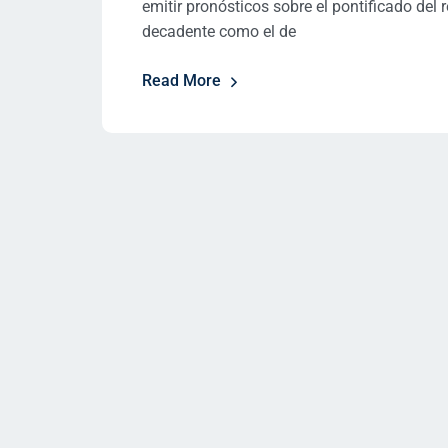
emitir pronósticos sobre el pontificado de
decadente como el de
Read More