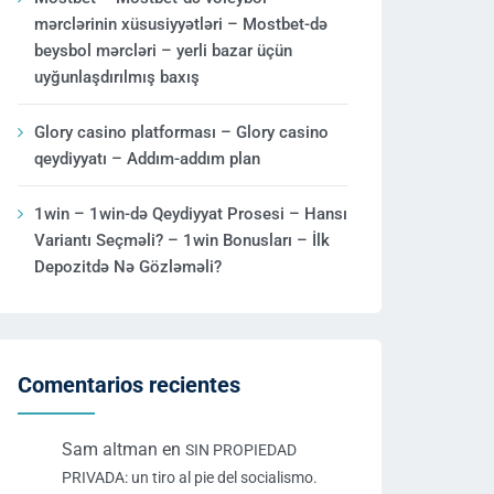
mərclərinin xüsusiyyətləri – Mostbet-də
beysbol mərcləri – yerli bazar üçün
uyğunlaşdırılmış baxış
Glory casino platforması – Glory casino
qeydiyyatı – Addım-addım plan
1win – 1win-də Qeydiyyat Prosesi – Hansı
Variantı Seçməli? – 1win Bonusları – İlk
Depozitdə Nə Gözləməli?
Comentarios recientes
Sam altman
en
SIN PROPIEDAD
PRIVADA: un tiro al pie del socialismo.