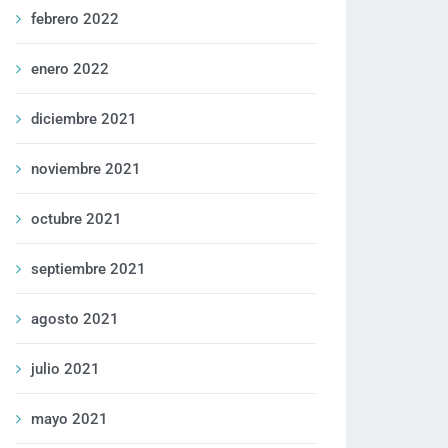
febrero 2022
enero 2022
diciembre 2021
noviembre 2021
octubre 2021
septiembre 2021
agosto 2021
julio 2021
mayo 2021