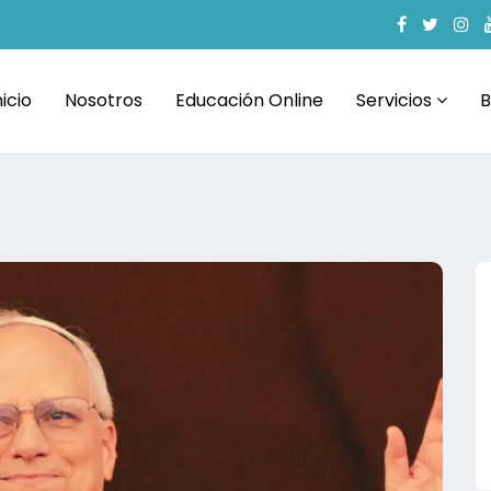
nicio
Nosotros
Educación Online
Servicios
B