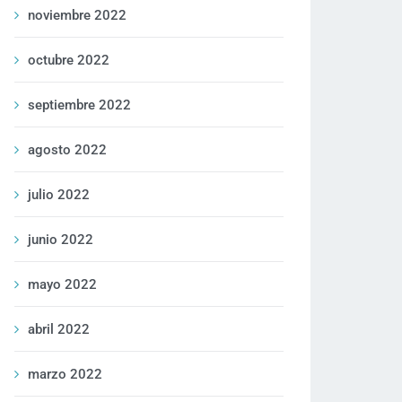
noviembre 2022
octubre 2022
septiembre 2022
agosto 2022
julio 2022
junio 2022
mayo 2022
abril 2022
marzo 2022