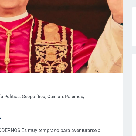
ía Política
,
Geopolítica
,
Opinión
,
Polemos
,
Á
DERNOS Es muy temprano para aventurarse a