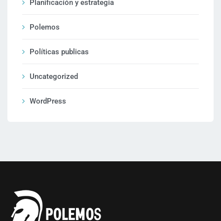
Planificación y estrategia
Polemos
Políticas publicas
Uncategorized
WordPress