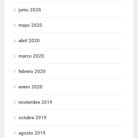
junio 2020
mayo 2020
abril 2020
marzo 2020
febrero 2020
enero 2020
noviembre 2019
octubre 2019
agosto 2019