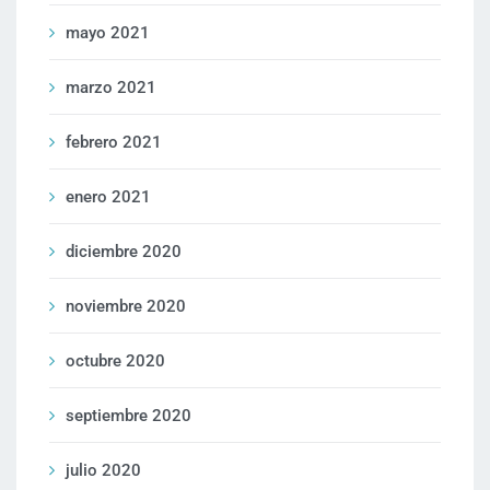
mayo 2021
marzo 2021
febrero 2021
enero 2021
diciembre 2020
noviembre 2020
octubre 2020
septiembre 2020
julio 2020