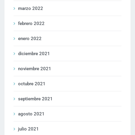
marzo 2022
febrero 2022
enero 2022
diciembre 2021
noviembre 2021
octubre 2021
septiembre 2021
agosto 2021
julio 2021