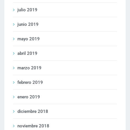
julio 2019
junio 2019
mayo 2019
abril 2019
marzo 2019
febrero 2019
enero 2019
diciembre 2018
noviembre 2018