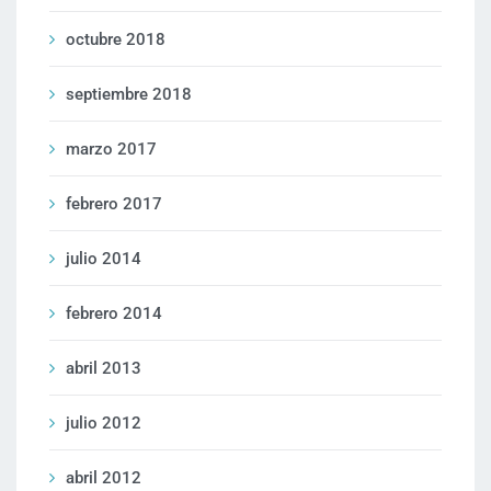
octubre 2018
septiembre 2018
marzo 2017
febrero 2017
julio 2014
febrero 2014
abril 2013
julio 2012
abril 2012