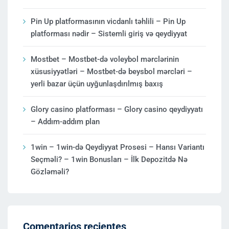
Pin Up platformasının vicdanlı təhlili – Pin Up
platforması nədir – Sistemli giriş və qeydiyyat
Mostbet – Mostbet-də voleybol mərclərinin
xüsusiyyətləri – Mostbet-də beysbol mərcləri –
yerli bazar üçün uyğunlaşdırılmış baxış
Glory casino platforması – Glory casino qeydiyyatı
– Addım-addım plan
1win – 1win-də Qeydiyyat Prosesi – Hansı Variantı
Seçməli? – 1win Bonusları – İlk Depozitdə Nə
Gözləməli?
Comentarios recientes