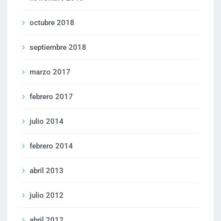
octubre 2018
septiembre 2018
marzo 2017
febrero 2017
julio 2014
febrero 2014
abril 2013
julio 2012
abril 2012