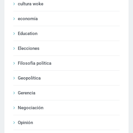
cultura woke
economía
Education
Elecciones
Filosofía política
Geopolítica
Gerencia
Negociación
Opinión