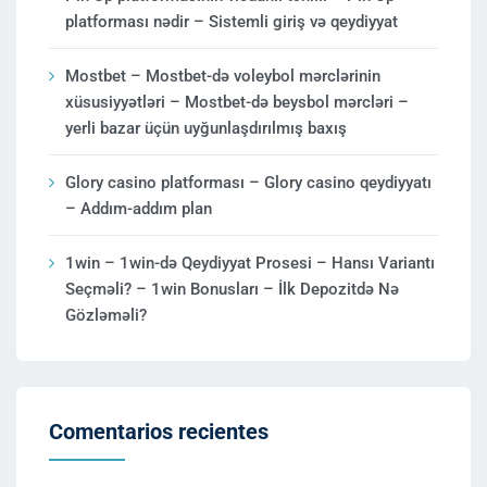
platforması nədir – Sistemli giriş və qeydiyyat
Mostbet – Mostbet-də voleybol mərclərinin
xüsusiyyətləri – Mostbet-də beysbol mərcləri –
yerli bazar üçün uyğunlaşdırılmış baxış
Glory casino platforması – Glory casino qeydiyyatı
– Addım-addım plan
1win – 1win-də Qeydiyyat Prosesi – Hansı Variantı
Seçməli? – 1win Bonusları – İlk Depozitdə Nə
Gözləməli?
Comentarios recientes