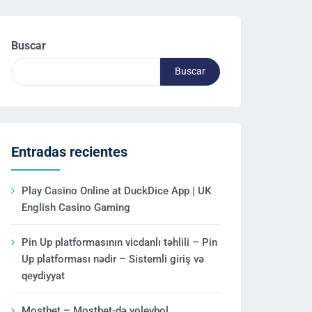
Buscar
Buscar
Entradas recientes
Play Casino Online at DuckDice App | UK
English Casino Gaming
Pin Up platformasının vicdanlı təhlili – Pin
Up platforması nədir – Sistemli giriş və
qeydiyyat
Mostbet – Mostbet-də voleybol