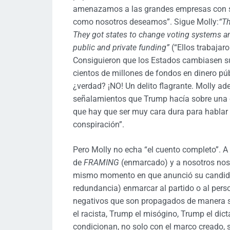
amenazamos a las grandes empresas con sa
como nosotros deseamos”. Sigue Molly:
“Th
They got states to change voting systems a
public and private funding”
(“Ellos trabajar
Consiguieron que los Estados cambiasen su
cientos de millones de fondos en dinero púb
¿verdad? ¡NO! Un delito flagrante. Molly 
señalamientos que Trump hacía sobre una co
que hay que ser muy cara dura para hablar d
conspiración”.
Pero Molly no echa “el cuento completo”. 
de
FRAMING
(enmarcado) y a nosotros no
mismo momento en que anunció su candida
redundancia) enmarcar al partido o al pers
negativos que son propagados de manera si
el racista, Trump el misógino, Trump el dictad
condicionan, no solo con el marco creado,