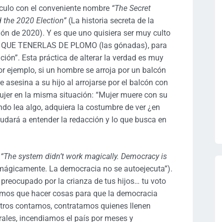
tículo con el conveniente nombre
“The Secret
 the 2020 Election”
(La historia secreta de la
n de 2020). Y es que uno quisiera ser muy culto
 HAY QUE TENERLAS DE PLOMO (las gónadas), para
ción”. Esta práctica de alterar la verdad es muy
 ejemplo, si un hombre se arroja por un balcón
e asesina a su hijo al arrojarse por el balcón con
mujer en la misma situación: “Mujer muere con su
ndo lea algo, adquiera la costumbre de ver ¿en
yudará a entender la redacción y lo que busca en
y
“The system didn’t work magically. Democracy is
 mágicamente. La democracia no se autoejecuta”).
 preocupado por la crianza de tus hijos… tu voto
enemos que hacer cosas para que la democracia
otros contamos, contratamos quienes llenen
ales, incendiamos el país por meses y