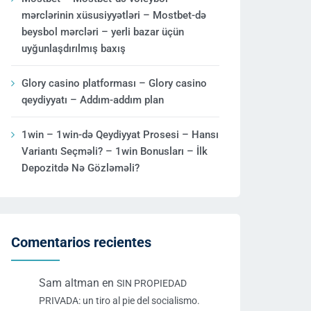
mərclərinin xüsusiyyətləri – Mostbet-də
beysbol mərcləri – yerli bazar üçün
uyğunlaşdırılmış baxış
Glory casino platforması – Glory casino
qeydiyyatı – Addım-addım plan
1win – 1win-də Qeydiyyat Prosesi – Hansı
Variantı Seçməli? – 1win Bonusları – İlk
Depozitdə Nə Gözləməli?
Comentarios recientes
Sam altman
en
SIN PROPIEDAD
PRIVADA: un tiro al pie del socialismo.