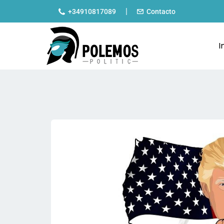
|
+34910817089
Contacto
I