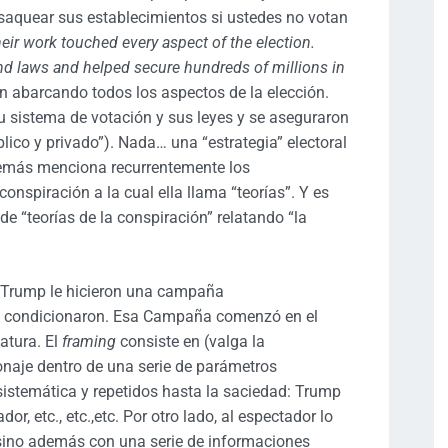
quear sus establecimientos si ustedes no votan
eir work touched every aspect of the election.
nd laws and helped secure hundreds of millions in
on abarcando todos los aspectos de la elección.
 sistema de votación y sus leyes y se aseguraron
lico y privado”). Nada… una “estrategia” electoral
además menciona recurrentemente los
nspiración a la cual ella llama “teorías”. Y es
e “teorías de la conspiración” relatando “la
A Trump le hicieron una campaña
s condicionaron. Esa Campaña comenzó en el
tura. El
framing
consiste en (valga la
onaje dentro de una serie de parámetros
stemática y repetidos hasta la saciedad: Trump
or, etc., etc.,etc. Por otro lado, al espectador lo
 sino además con una serie de informaciones