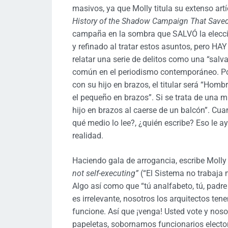
masivos, ya que Molly titula su extenso ar
History of the Shadow Campaign That Saved
campaña en la sombra que SALVÓ la elecció
y refinado al tratar estos asuntos, pero
relatar una serie de delitos como una “salva
común en el periodismo contemporáneo. Por
con su hijo en brazos, el titular será “Hombr
el pequeño en brazos”. Si se trata de una 
hijo en brazos al caerse de un balcón”. Cua
qué medio lo lee?, ¿quién escribe? Eso le a
realidad.
Haciendo gala de arrogancia, escribe Moll
not self-executing”
(“El Sistema no trabaja
Algo así como que “tú analfabeto, tú, padre
es irrelevante, nosotros los arquitectos t
funcione. Así que ¡venga! Usted vote y nos
papeletas, sobornamos funcionarios elector