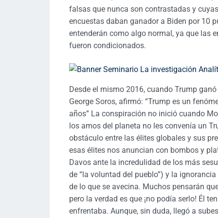
falsas que nunca son contrastadas y cuya
encuestas daban ganador a Biden por 10 pu
entenderán como algo normal, ya que las en
fueron condicionados.
Desde el mismo 2016, cuando Trump ganó la
George Soros, afirmó: “Trump es un fenóm
años” La conspiración no inició cuando Mo
los amos del planeta no les convenía un Tru
obstáculo entre las élites globales y sus p
esas élites nos anuncian con bombos y plat
Davos ante la incredulidad de los más ses
de “la voluntad del pueblo”) y la ignorancia
de lo que se avecina. Muchos pensarán que
pero la verdad es que ¡no podía serlo! Él te
enfrentaba. Aunque, sin duda, llegó a sube