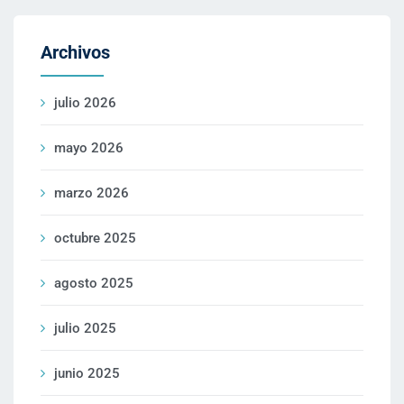
Archivos
julio 2026
mayo 2026
marzo 2026
octubre 2025
agosto 2025
julio 2025
junio 2025