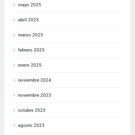
mayo 2025
abril 2025
marzo 2025
febrero 2025
enero 2025
noviembre 2024
noviembre 2023
octubre 2023
agosto 2023