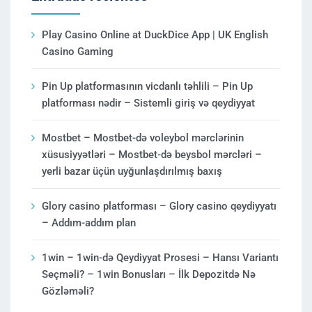
Play Casino Online at DuckDice App | UK English
Casino Gaming
Pin Up platformasının vicdanlı təhlili – Pin Up
platforması nədir – Sistemli giriş və qeydiyyat
Mostbet – Mostbet-də voleybol mərclərinin
xüsusiyyətləri – Mostbet-də beysbol mərcləri –
yerli bazar üçün uyğunlaşdırılmış baxış
Glory casino platforması – Glory casino qeydiyyatı
– Addım-addım plan
1win – 1win-də Qeydiyyat Prosesi – Hansı Variantı
Seçməli? – 1win Bonusları – İlk Depozitdə Nə
Gözləməli?