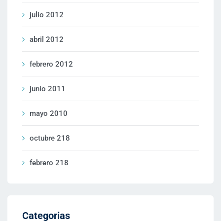
julio 2012
abril 2012
febrero 2012
junio 2011
mayo 2010
octubre 218
febrero 218
Categorias