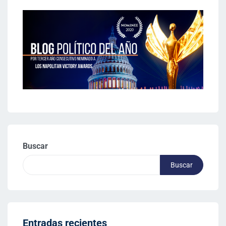
Buscar
Buscar
Entradas recientes