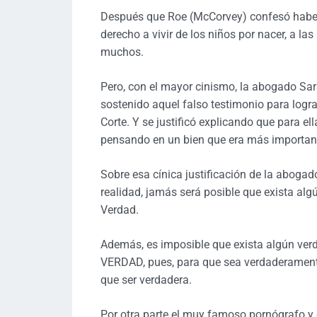
Después que Roe (McCorvey) confesó haber 
derecho a vivir de los niños por nacer, a l
muchos.
Pero, con el mayor cinismo, la abogado Sa
sostenido aquel falso testimonio para logra
Corte. Y se justificó explicando que para el
pensando en un bien que era más important
Sobre esa cínica justificación de la aboga
realidad, jamás será posible que exista al
Verdad.
Además, es imposible que exista algún verd
VERDAD, pues, para que sea verdaderamente
que ser verdadera.
Por otra parte el muy famoso pornógrafo y