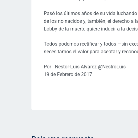
Pasó los últimos años de su vida luchando c
de los no nacidos y, también, el derecho a l
Lobby de la muerte quiere inducir a la decis
Todos podemos rectificar y todos —sin exc
necesitamos el valor para aceptar y reconoc
Por | Néstor-Luis Alvarez @NestroLuis
19 de Febrero de 2017