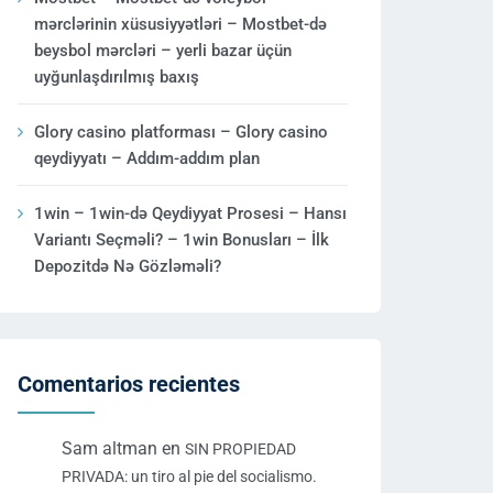
mərclərinin xüsusiyyətləri – Mostbet-də
beysbol mərcləri – yerli bazar üçün
uyğunlaşdırılmış baxış
Glory casino platforması – Glory casino
qeydiyyatı – Addım-addım plan
1win – 1win-də Qeydiyyat Prosesi – Hansı
Variantı Seçməli? – 1win Bonusları – İlk
Depozitdə Nə Gözləməli?
Comentarios recientes
Sam altman
en
SIN PROPIEDAD
PRIVADA: un tiro al pie del socialismo.