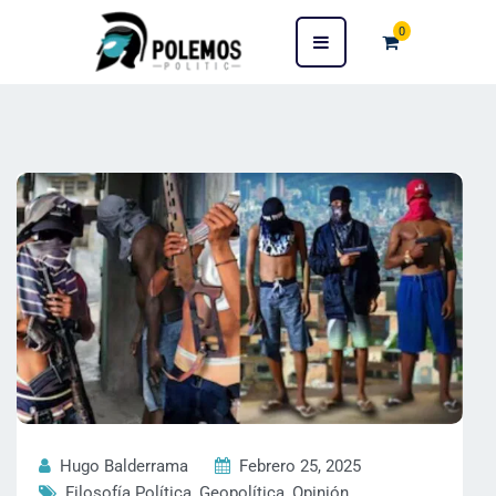
0
Hugo Balderrama
Febrero 25, 2025
Filosofía Política
,
Geopolítica
,
Opinión
,