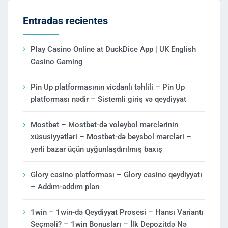
Entradas recientes
Play Casino Online at DuckDice App | UK English
Casino Gaming
Pin Up platformasının vicdanlı təhlili – Pin Up
platforması nədir – Sistemli giriş və qeydiyyat
Mostbet – Mostbet-də voleybol mərclərinin
xüsusiyyətləri – Mostbet-də beysbol mərcləri –
yerli bazar üçün uyğunlaşdırılmış baxış
Glory casino platforması – Glory casino qeydiyyatı
– Addım-addım plan
1win – 1win-də Qeydiyyat Prosesi – Hansı Variantı
Seçməli? – 1win Bonusları – İlk Depozitdə Nə