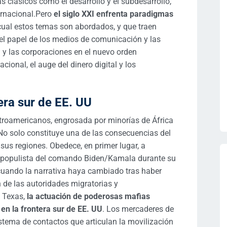
s clásicos como el desarrollo y el subdesarrollo,
ernacional.Pero
el siglo XXI enfrenta paradigmas
ual estos temas son abordados, y que traen
 el papel de los medios de comunicación y las
G y las corporaciones en el nuevo orden
cional, el auge del dinero digital y los
tera sur de EE. UU
troamericanos, engrosada por minorías de África
 No solo constituye una de las consecuencias del
 sus regiones. Obedece, en primer lugar, a
o populista del comando Biden/Kamala durante su
cuando la narrativa haya cambiado tras haber
 de las autoridades migratorias y
n Texas,
la actuación de poderosas mafias
 en la frontera sur de EE. UU
. Los mercaderes de
tema de contactos que articulan la movilización