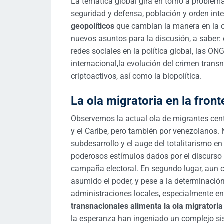
La temática global gira en torno a problema
seguridad y defensa, población y orden int
geopolíticos
que cambian la manera en la c
nuevos asuntos para la discusión, a saber:
redes sociales en la política global, las ON
internacional,la evolución del crimen transna
criptoactivos, así como la biopolítica.
La ola migratoria en la fron
Observemos la actual ola de migrantes cen
y el Caribe, pero también por venezolanos.
subdesarrollo y el auge del totalitarismo en
poderosos estímulos dados por el discurs
campaña electoral. En segundo lugar, aun 
asumido el poder, y pese a la determinación
administraciones locales, especialmente e
transnacionales alimenta la ola migratoria
la esperanza han ingeniado un complejo sis