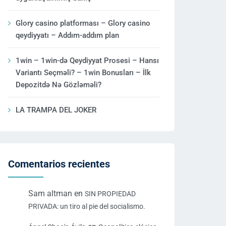
Glory casino platforması – Glory casino
qeydiyyatı – Addım-addım plan
1win – 1win-də Qeydiyyat Prosesi – Hansı
Variantı Seçməli? – 1win Bonusları – İlk
Depozitdə Nə Gözləməli?
LA TRAMPA DEL JOKER
Comentarios recientes
Sam altman
en
SIN PROPIEDAD
PRIVADA: un tiro al pie del socialismo.