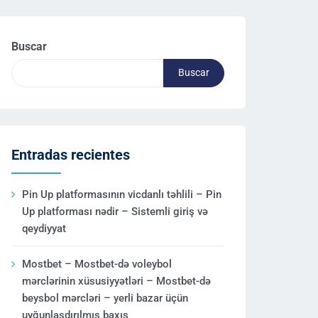
Buscar
Buscar
Entradas recientes
Pin Up platformasının vicdanlı təhlili – Pin
Up platforması nədir – Sistemli giriş və
qeydiyyat
Mostbet – Mostbet-də voleybol
mərclərinin xüsusiyyətləri – Mostbet-də
beysbol mərcləri – yerli bazar üçün
uyğunlaşdırılmış baxış