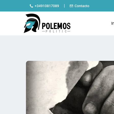
|
+34910817089
Contacto
I