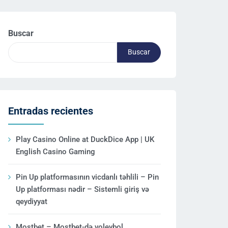
Buscar
Buscar
Entradas recientes
Play Casino Online at DuckDice App | UK
English Casino Gaming
Pin Up platformasının vicdanlı təhlili – Pin
Up platforması nədir – Sistemli giriş və
qeydiyyat
Mostbet – Mostbet-də voleybol