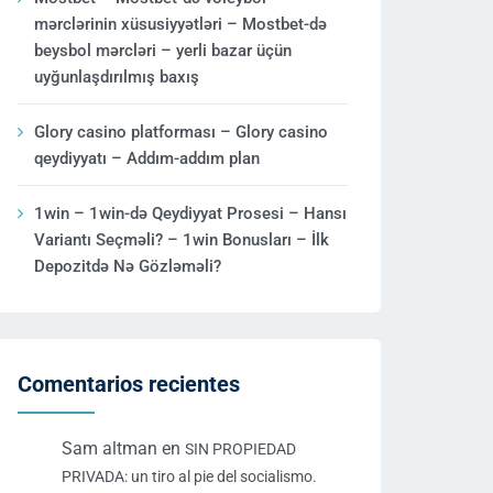
mərclərinin xüsusiyyətləri – Mostbet-də
beysbol mərcləri – yerli bazar üçün
uyğunlaşdırılmış baxış
Glory casino platforması – Glory casino
qeydiyyatı – Addım-addım plan
1win – 1win-də Qeydiyyat Prosesi – Hansı
Variantı Seçməli? – 1win Bonusları – İlk
Depozitdə Nə Gözləməli?
Comentarios recientes
Sam altman
en
SIN PROPIEDAD
PRIVADA: un tiro al pie del socialismo.