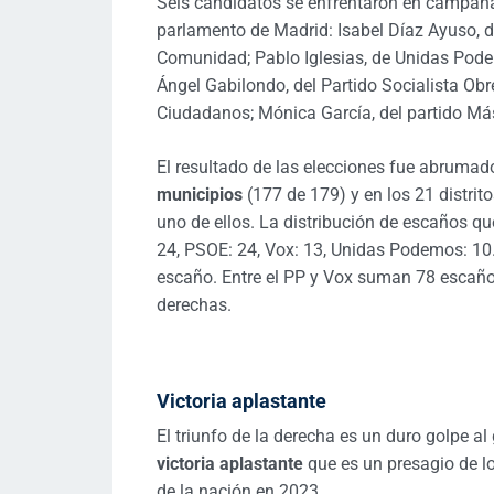
Seis candidatos se enfrentaron en campaña
parlamento de Madrid: Isabel Díaz Ayuso, de
Comunidad; Pablo Iglesias, de Unidas Pode
Ángel Gabilondo, del Partido Socialista Ob
Ciudadanos; Mónica García, del partido Más
El resultado de las elecciones fue abrumad
municipios
(177 de 179) y en los 21 distrit
uno de ellos. La distribución de escaños q
24, PSOE: 24, Vox: 13, Unidas Podemos: 10
escaño. Entre el PP y Vox suman 78 escaños
derechas.
Victoria aplastante
El triunfo de la derecha es un duro golpe a
victoria aplastante
que es un presagio de lo
de la nación en 2023.