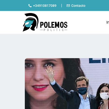
|
+34910817089
Contacto
I