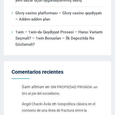
yerli bazar üçün uyğunlaşdırılmış baxış
Glory casino platforması – Glory casino qeydiyyatı
– Addım-addım plan
1win – 1win-də Qeydiyyat Prosesi – Hansı Variantı
Seçməli? – 1win Bonusları – İlk Depozitdə Nə
Gözləməli?
Comentarios recientes
Sam altman
en
SIN PROPIEDAD PRIVADA: un
tiro al pie del socialismo.
en
Ángel Chacín Ávila
Geopolítica clásica en el
contexto de una línea de fractura entre la