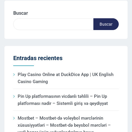
Buscar
Buscar
Entradas recientes
Play Casino Online at DuckDice App | UK English
Casino Gaming
Pin Up platformasının vicdanlı təhlili – Pin Up
platforması nədir – Sistemli giriş və qeydiyyat
Mostbet – Mostbet-də voleybol mərclərinin
xüsusiyyətləri – Mostbet-də beysbol mərcləri –