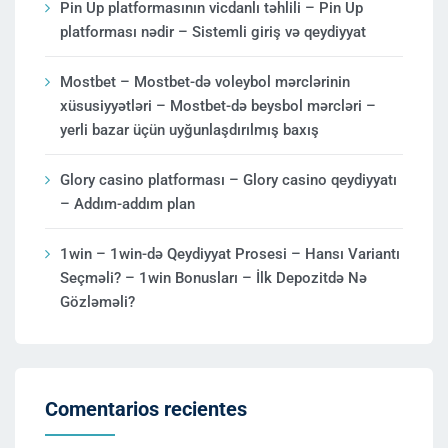
Pin Up platformasının vicdanlı təhlili – Pin Up
platforması nədir – Sistemli giriş və qeydiyyat
Mostbet – Mostbet-də voleybol mərclərinin
xüsusiyyətləri – Mostbet-də beysbol mərcləri –
yerli bazar üçün uyğunlaşdırılmış baxış
Glory casino platforması – Glory casino qeydiyyatı
– Addım-addım plan
1win – 1win-də Qeydiyyat Prosesi – Hansı Variantı
Seçməli? – 1win Bonusları – İlk Depozitdə Nə
Gözləməli?
Comentarios recientes